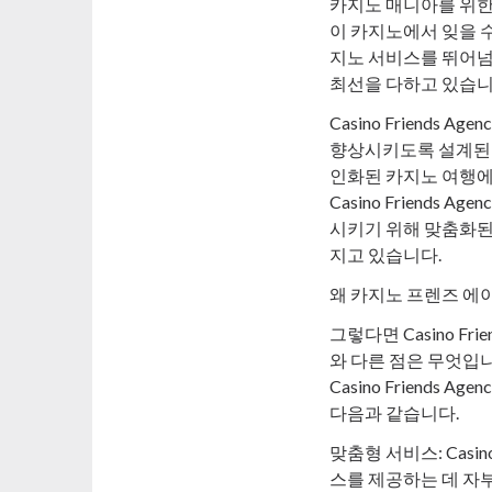
카지노 매니아를 위한
이 카지노에서 잊을 수
지노 서비스를 뛰어넘
최선을 다하고 있습니
Casino Friends
향상시키도록 설계된 
인화된 카지노 여행에
Casino Friends
시키기 위해 맞춤화된
지고 있습니다.
왜 카지노 프렌즈 에
그렇다면 Casino Fr
와 다른 점은 무엇입니
Casino Friends
다음과 같습니다.
맞춤형 서비스: Casin
스를 제공하는 데 자