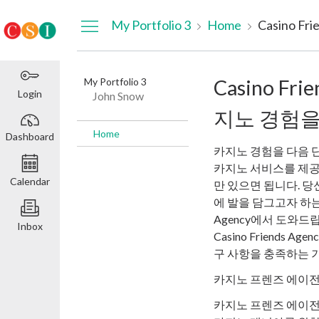
Dashboard
My Portfolio 3
Home
My Portfolio 3
Casino Fr
Login
John Snow
지노 경험을
Home
Dashboard
카지노 경험을 다음 
카지노 서비스를 제공하는 
Calendar
만 있으면 됩니다. 
에 발을 담그고자 하는 
Agency에서 도와
Inbox
Casino Friends
구 사항을 충족하는 
카지노 프렌즈 에이
카지노 프렌즈 에이