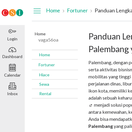
Dashboard
Home
Fortuner
Home
Panduan Le
Login
vaga56oa
Palembang y
Home
Dashboard
Palembang, dengan p
Fortuner
serta aktivitas bisn
Hiace
Calendar
mobilitas yang tinggi
perjalanan dinas, libu
Sewa
ikon kota, memiliki k
Inbox
Rental
adalah sebuah keharus
menjadi solusi po
antara kemewahan, k
Anda bisa mendapat
Palembang
yang pali