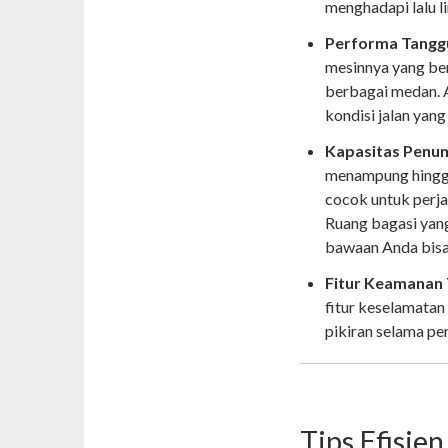
menghadapi lalu l
Performa Tanggu
mesinnya yang b
berbagai medan. A
kondisi jalan yan
Kapasitas Penum
menampung hingg
cocok untuk perj
Ruang bagasi yan
bawaan Anda bisa
Fitur Keamanan
fitur keselamata
pikiran selama pe
Tips Efisie