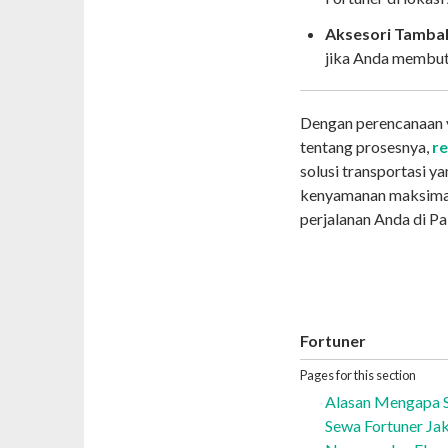
Aksesori Tamba
jika Anda membu
Dengan perencanaan 
tentang prosesnya,
re
solusi transportasi y
kenyamanan maksimal
perjalanan Anda di P
Fortuner
Pages for this section
Alasan Mengapa S
Sewa Fortuner Jak