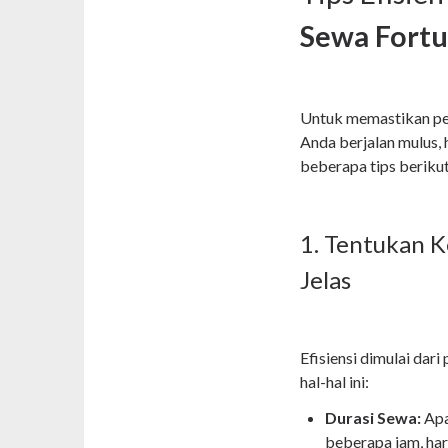
Sewa Fort
Untuk memastikan p
Anda berjalan mulus, 
beberapa tips berikut
1. Tentukan 
Jelas
Efisiensi dimulai da
hal-hal ini:
Durasi Sewa:
Apa
beberapa jam, har