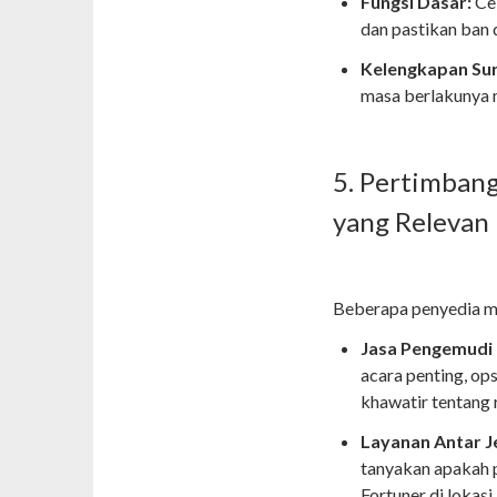
Fungsi Dasar:
Cek
dan pastikan ban 
Kelengkapan Sur
masa berlakunya m
5. Pertimban
yang Relevan
Beberapa penyedia 
Jasa Pengemudi 
acara penting, ops
khawatir tentang r
Layanan Antar J
tanyakan apakah 
Fortuner di lokasi 