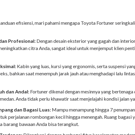
nduan efisiensi, mari pahami mengapa Toyota Fortuner seringkali 
an Profesional:
Dengan desain eksterior yang gagah dan interio
ningkatkan citra Anda, sangat ideal untuk menjemput klien pent
ksimal:
Kabin yang luas, kursi yang ergonomis, serta suspensi y
ileks, bahkan saat menempuh jarak jauh atau menghadapi lalu lintas
h dan Andal:
Fortuner dikenal dengan mesinnya yang bertenag
medan. Anda tidak perlu khawatir saat menjelajahi kondisi jalan 
pang dan Bagasi Luas:
Mampu menampung hingga 7 penumpang
ntuk perjalanan rombongan kecil hingga menengah. Ruang bagasi 
 barang bawaan Anda bisa terangkut.
 Terdepan:
Dilengkapi dengan berbagai fitur keselamatan modern