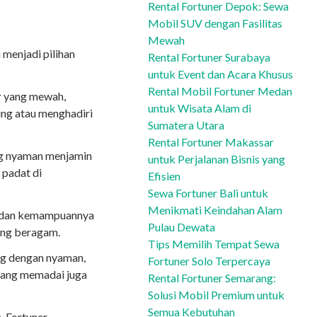
Rental Fortuner Depok: Sewa
Mobil SUV dengan Fasilitas
Mewah
menjadi pilihan
Rental Fortuner Surabaya
untuk Event dan Acara Khusus
Rental Mobil Fortuner Medan
r yang mewah,
untuk Wisata Alam di
ing atau menghadiri
Sumatera Utara
Rental Fortuner Makassar
ang nyaman menjamin
untuk Perjalanan Bisnis yang
 padat di
Efisien
Sewa Fortuner Bali untuk
Menikmati Keindahan Alam
a dan kemampuannya
Pulau Dewata
yang beragam.
Tips Memilih Tempat Sewa
 dengan nyaman,
Fortuner Solo Terpercaya
yang memadai juga
Rental Fortuner Semarang:
Solusi Mobil Premium untuk
Semua Kebutuhan
, Fortuner