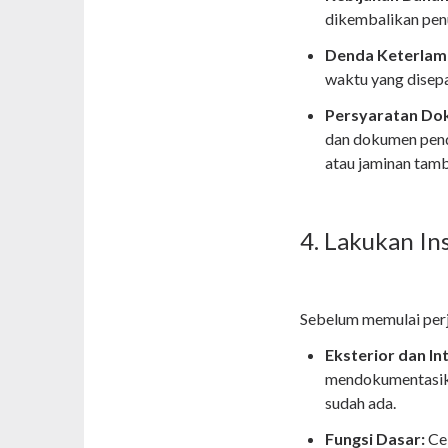
dikembalikan penu
Denda Keterlam
waktu yang disepa
Persyaratan Do
dan dokumen pend
atau jaminan tamb
4. Lakukan In
Sebelum memulai perj
Eksterior dan Int
mendokumentasika
sudah ada.
Fungsi Dasar:
Cek