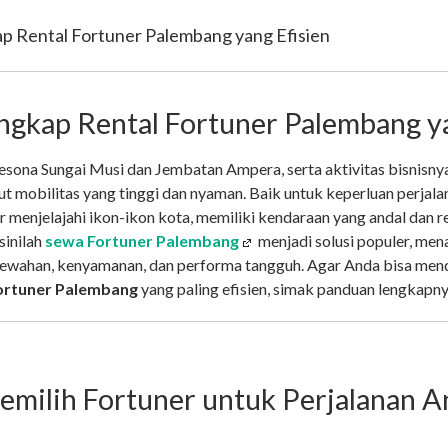
 Rental Fortuner Palembang yang Efisien
gkap Rental Fortuner Palembang ya
sona Sungai Musi dan Jembatan Ampera, serta aktivitas bisnisnya
mobilitas yang tinggi dan nyaman. Baik untuk keperluan perjalan
r menjelajahi ikon-ikon kota, memiliki kendaraan yang andal dan r
sinilah
sewa Fortuner Palembang
menjadi solusi populer, me
ewahan, kenyamanan, dan performa tangguh. Agar Anda bisa me
Fortuner Palembang
yang paling efisien, simak panduan lengkapny
milih Fortuner untuk Perjalanan A