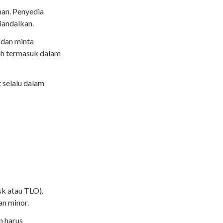
nan. Penyedia
iandalkan.
dan minta
dah termasuk dalam
 selalu dalam
sk atau TLO).
kan minor.
n harus