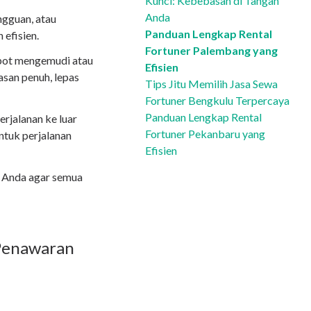
Kunci: Kebebasan di Tangan
Anda
gguan, atau
Panduan Lengkap Rental
 efisien.
Fortuner Palembang yang
epot mengemudi atau
Efisien
asan penuh, lepas
Tips Jitu Memilih Jasa Sewa
Fortuner Bengkulu Terpercaya
Panduan Lengkap Rental
rjalanan ke luar
Fortuner Pekanbaru yang
ntuk perjalanan
Efisien
n Anda agar semua
 Penawaran