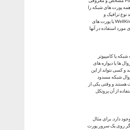
برخی از سرویس ها و پروتکل های شناخته شده و معروف شبکه ، از پورت نامبر یا Port Number مشخص و معروفی
مه پورت های شبکه را
 نوع ترافیک و
مشکلات مربوط به آن را تحلیل کنید.به این پورت های معروف در شبکه در اصطلاح WellKnown Ports یا پورت های
ورد استفاده در آنها
بکه یا کامپیوتر
ل ها یا دیواره های
هست که ترافیک پروتکل انتقال فایل به نام FTP بسته باشد و کسی نتواند از این
رد نظر که دو پورت 20 و 21 هستند در فایروال شبکه مسدود
وضوع شده اید که پروتکل های VPN هم دارای پورت هستند و وقتی یکی از
فاده از آن پروتکل
د دارد. برای مثال
.اگر روی یک سرور پورت