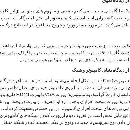
 دیدگاه لغوی
وقتی در مورد واژه Port به انگلیسی صحبت می کنیم ، معنی و مفهوم های متنوعی از ای
انیکه شما از Port در صنعت کشتیرانی استفاده می کنید منظورتان بندر یا بندرگاه است 
فاده می کنید ، در مورد مسیر ورود و خروج مسافر یا در اصطلاح درگاه
وقتی صحبت از پورت می شود ، ترجمه درستی که می توانیم از آن داشته ب
است. در مورد اینکه واژه درگاه یا Port یا پورت کامپیوتر به چه معناست در پاراگراف 
اسنشیالز ما به پیکربندی پورت ها در لینوکس هم می پردازیم.
دیدگاه دنیای کامپیوتر و شبکه
در دنیای کامپیوتر تعریف پورت (Port) به دو شکل انجام می شود. اولین تعریف به م
ق می شود.به زبان ساده تر شما روی کامپیوتر خود برای اتصال فلش ممور
پورت USB دارید. برای اتصال کا
 یک پورت سخت افزاری وجود دارد.این تعریف از پورت در بحث این مقال
رفی پورت های سخت افزاری کامپیوتر در این خصوص صحبت کرده ایم . ام
لا غیرقابل لمس است.در تعریف دوم از پورت که در شبکه های کامپیوتری ک
 دادن نوع سرویس یا خدمات و نوع ترافیکی هستند که در شبکه منتقل 