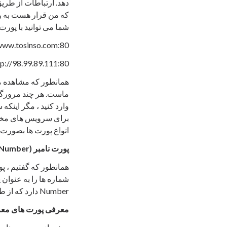
شما می توانید با پورت 
/www.tosinso.com:80
tp://98.99.89.111:80
همانطور که مشاهده می
ماست. هر چند مرورگر 
وارد کنید ، مگر اینک
انواع پورت ها بصورت
پورت نامبر
(Port Number)
همانطور که گفتیم ، پ
Number دارد که از طریق آن ارتباط خود را با سایر کامپیوترهای شبکه برقرار می کند.
معرفی پورت های معر