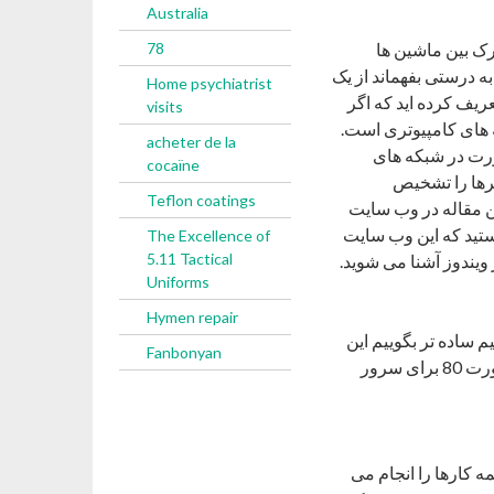
Australia
رک بین ماشین ها
78
ه درستی بفهماند از یک
Home psychiatrist
یف کرده اید که اگر
visits
که های کامپیوتری است.
acheter de la
یوتری بین 0 تا 65535 است و به زبان ساده تر ما 65536 عدد پورت در شبکه های
cocaïne
ترها را تشخیص
Teflon coatings
ین مقاله در وب سایت
ل به سرویس وب ای هستید که این وب سایت
The Excellence of
5.11 Tactical
ویندوز آشنا می شوید.
Uniforms
Hymen repair
ر بخواهیم ساده تر بگوییم این
Fanbonyan
است که زمانیکه شما درخواست بازدید از یک صفحه وب را دارید ، آن درخواست روی شماره پورت 80 برای سرور
ه کارها را انجام می