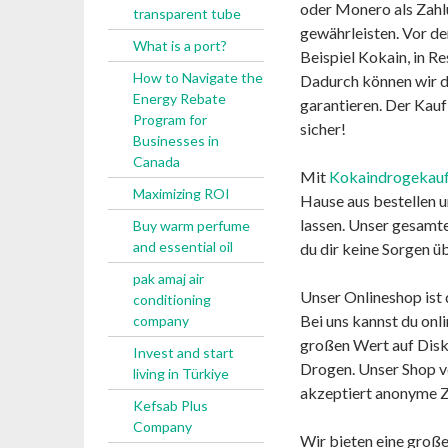
oder Monero als Zahl
transparent tube
gewährleisten. Vor d
What is a port?
Beispiel Kokain, in Re
How to Navigate the
Dadurch können wir di
Energy Rebate
garantieren. Der Kauf
Program for
sicher!
Businesses in
Canada
Mit
Kokaindrogekau
Maximizing ROI
Hause aus bestellen un
lassen. Unser gesamte
Buy warm perfume
and essential oil
du dir keine Sorgen 
pak amaj air
Unser Onlineshop ist
conditioning
Bei uns kannst du on
company
großen Wert auf Diskr
Invest and start
Drogen. Unser Shop v
living in Türkiye
akzeptiert anonyme Z
Kefsab Plus
Company
Wir bieten eine groß