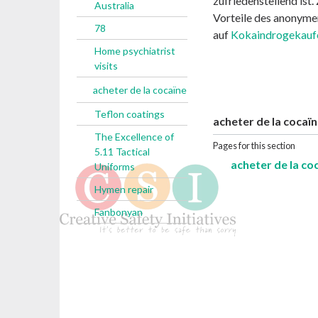
zufriedenstellend ist
Australia
Vorteile des anonym
78
auf
Kokaindrogekauf
Home psychiatrist
visits
acheter de la cocaïne
Teflon coatings
acheter de la cocaï
The Excellence of
Pages for this section
5.11 Tactical
acheter de la co
Uniforms
Hymen repair
Fanbonyan