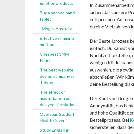
Emotion products
In Zusammenarbeit mi
sicher, dass unsere P
Buy a second hand
tablet
entsprechen. Auf uns
du eine Vielzahl von 
Living in Australia
Effective slimming
Der Bestellprozess b
methods
einfach. Du kannst vo
Cheapest SMM
Nachtzeit bestellen, 
Panel
wenigen Klicks kanns
auswählen, die gewün
The best website
design company in
abschließen. Wir küm
Tehran
deine Bestellung diskr
The effect of
Der Kauf von Drogen o
masturbation on
delayed ejaculation
Anonymität, das Fehl
und hohe Qualität de
Overseas Student
Bestellprozess. Bei
K
Health Cover
sicherstellen, dass de
Study English in