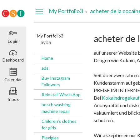
Dashboard
My Portfolio3
acheter de la cocaïn
My Portfolio3
acheter de 
Login
ayda
auf unserer Website b
Home
Dashboard
Drogen wie Kokain, A
ads
Seit über zwei Jahren
Buy Instagram
Calendar
Kundenstamm aufgeba
Followers
PREISE IM INTERNET
Reinstall WhatsApp
Bei
Kokaindrogekauf
Inbox
bosch washing
Anonymität und diskr
machine repair
vakuumiert und blickd
schützen.
Children's clothes
for girls
Wir akzeptieren nur 
Plexiglas