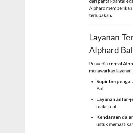
dari pantai-pantai e
Alphard memberikan 
terlupakan.
Layanan Ter
Alphard Bal
Penyedia
rental Alph
menawarkan layanan l
Supir berpenga
Bali
Layanan antar-
maksimal
Kendaraan dalam
untuk memastika