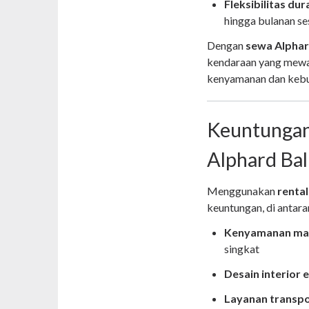
Fleksibilitas du
hingga bulanan s
Dengan
sewa Alphar
kendaraan yang mewah
kenyamanan dan kebut
Keuntungan
Alphard Bal
Menggunakan
rental
keuntungan, di antara
Kenyamanan ma
singkat
Desain interior 
Layanan transpor