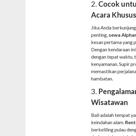
2.
Cocok untu
Acara Khusu
Jika Anda berkunjung 
penting,
sewa Alphar
kesan pertama yang po
Dengan kendaraan ini,
dengan tepat waktu, 
kenyamanan. Supir pr
memastikan perjalana
hambatan.
3.
Pengalama
Wisatawan
Bali adalah tempat ya
keindahan alam.
Rent
berkeliling pulau den