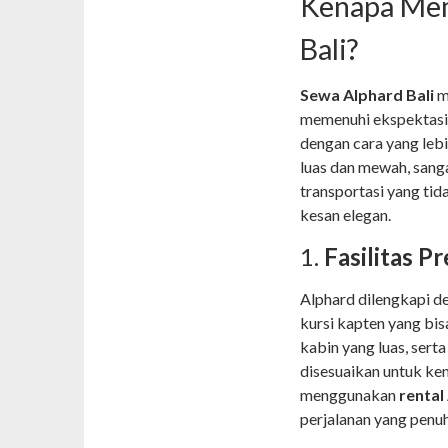
Kenapa Mem
Bali?
Sewa Alphard Bali
m
memenuhi ekspektasi 
dengan cara yang lebi
luas dan mewah, sang
transportasi yang tid
kesan elegan.
1.
Fasilitas 
Alphard dilengkapi de
kursi kapten yang bis
kabin yang luas, sert
disesuaikan untuk k
menggunakan
rental
perjalanan yang penu