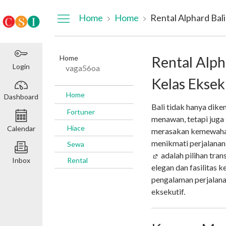
Dashboard
Home
Home
Rental Alphard Bali
Home
Rental Alph
Login
vaga56oa
Kelas Eksek
Home
Dashboard
Bali tidak hanya dike
Fortuner
menawan, tetapi juga
Hiace
Calendar
merasakan kemewahan
menikmati perjalanan 
Sewa
adalah pilihan tran
Inbox
Rental
elegan dan fasilitas 
pengalaman perjalana
eksekutif.