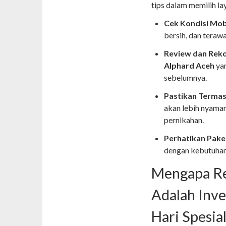
tips dalam memilih l
Cek Kondisi Mobi
bersih, dan terawa
Review dan Rek
Alphard Aceh
yan
sebelumnya.
Pastikan Termas
akan lebih nyaman
pernikahan.
Perhatikan Pake
dengan kebutuhan 
Mengapa Re
Adalah Inve
Hari Spesia