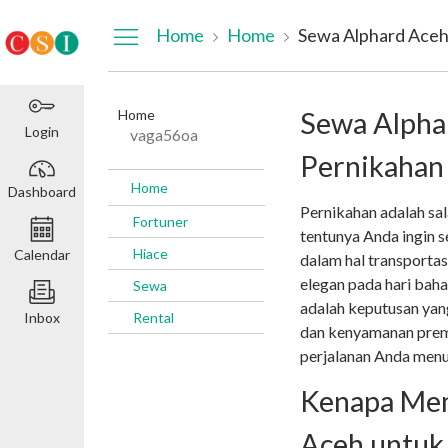
Dashboard
Home
Home
Home
Sewa Alpha
Login
vaga56oa
Pernikahan
Home
Dashboard
Pernikahan adalah sa
Fortuner
tentunya Anda ingin 
Hiace
Calendar
dalam hal transporta
elegan pada hari bah
Sewa
adalah keputusan yan
Inbox
Rental
dan kenyamanan pre
perjalanan Anda menu
Kenapa Mem
Aceh untuk