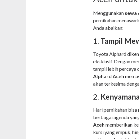
Menggunakan
sewa 
pernikahan menawark
Anda abaikan:
1.
Tampil Mew
Toyota Alphard dike
eksklusif. Dengan me
tampil lebih percaya d
Alphard Aceh
memast
akan terkesima denga
2.
Kenyamana
Hari pernikahan bisa
berbagai agenda yan
Aceh
memberikan keny
kursi yang empuk, hin