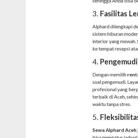
sehingga Anda bisa be
3.
Fasilitas L
Alphard dilengkapi de
sistem hiburan moder
interior yang mewah.
ke tempat resepsi at
4.
Pengemudi 
Dengan memilih
rent
soal pengemudi. Layan
profesional yang ber
terbaik di Aceh, sehin
waktu tanpa stres.
5.
Fleksibilit
Sewa Alphard Aceh
bisa mengatur jadwal