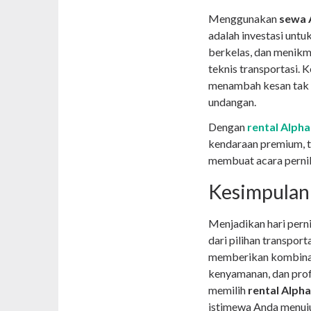
Menggunakan
sewa 
adalah investasi unt
berkelas, dan menikm
teknis transportasi.
menambah kesan tak t
undangan.
Dengan
rental Alph
kendaraan premium, t
membuat acara pernik
Kesimpulan
Menjadikan hari pern
dari pilihan transport
memberikan kombina
kenyamanan, dan prof
memilih
rental Alph
istimewa Anda menuju