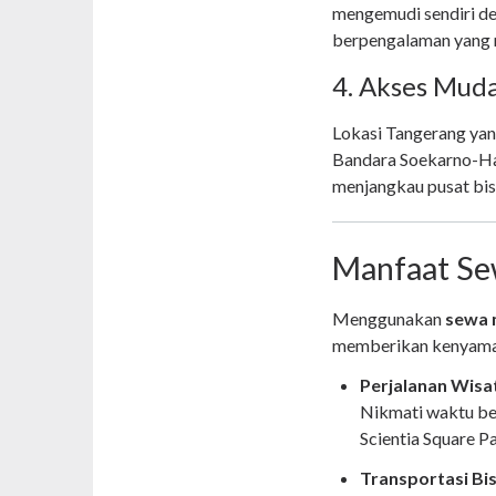
mengemudi sendiri den
berpengalaman yang m
4. Akses Muda
Lokasi Tangerang yan
Bandara Soekarno-H
menjangkau pusat bis
Manfaat Se
Menggunakan
sewa 
memberikan kenyamana
Perjalanan Wisa
Nikmati waktu be
Scientia Square P
Transportasi Bis