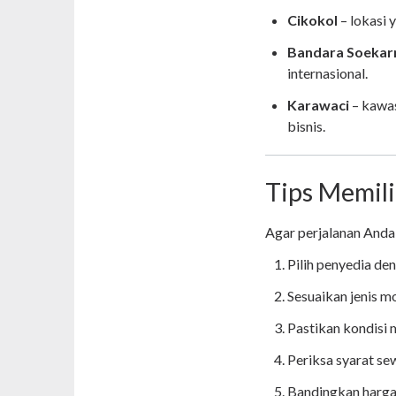
Cikokol
– lokasi 
Bandara Soekar
internasional.
Karawaci
– kawas
bisnis.
Tips Memili
Agar perjalanan Anda
Pilih penyedia den
Sesuaikan jenis m
Pastikan kondisi m
Periksa syarat se
Bandingkan harga