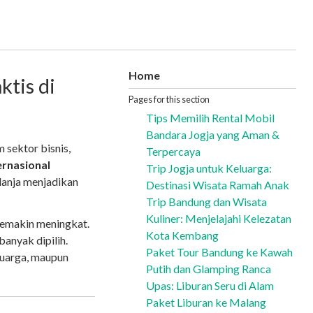
Home
ktis di
Pages for this section
Tips Memilih Rental Mobil
Bandara Jogja yang Aman &
 sektor bisnis,
Terpercaya
ernasional
Trip Jogja untuk Keluarga:
elanja menjadikan
Destinasi Wisata Ramah Anak
Trip Bandung dan Wisata
Kuliner: Menjelajahi Kelezatan
 semakin meningkat.
Kota Kembang
banyak dipilih.
Paket Tour Bandung ke Kawah
eluarga, maupun
Putih dan Glamping Ranca
Upas: Liburan Seru di Alam
Paket Liburan ke Malang