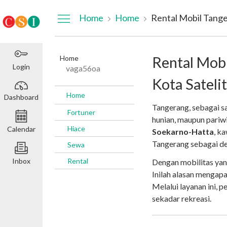
Dashboard
Home
Home
Rental Mobil Tanger
Home
Rental Mobi
Login
vaga56oa
Kota Satelit
Home
Dashboard
Tangerang, sebagai sa
Fortuner
hunian, maupun pariw
Hiace
Calendar
Soekarno-Hatta
, k
Tangerang sebagai de
Sewa
Inbox
Rental
Dengan mobilitas yan
Inilah alasan mengap
Melalui layanan ini, p
sekadar rekreasi.