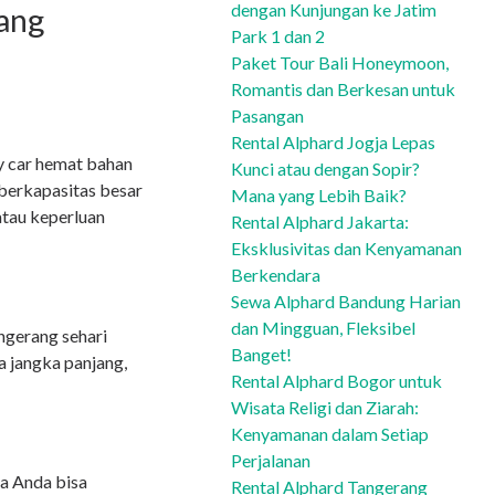
dengan Kunjungan ke Jatim
ang
Park 1 dan 2
Paket Tour Bali Honeymoon,
Romantis dan Berkesan untuk
Pasangan
Rental Alphard Jogja Lepas
y car hemat bahan
Kunci atau dengan Sopir?
 berkapasitas besar
Mana yang Lebih Baik?
atau keperluan
Rental Alphard Jakarta:
Eksklusivitas dan Kenyamanan
Berkendara
Sewa Alphard Bandung Harian
dan Mingguan, Fleksibel
angerang sehari
Banget!
a jangka panjang,
Rental Alphard Bogor untuk
Wisata Religi dan Ziarah:
Kenyamanan dalam Setiap
Perjalanan
ga Anda bisa
Rental Alphard Tangerang