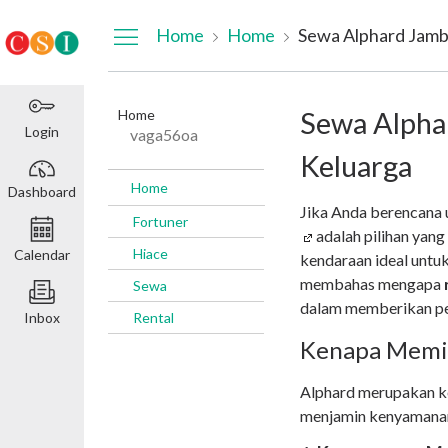
Dashboard
Home
Home
Sewa Alphard Jamb
Home
Sewa Alpha
Login
vaga56oa
Keluarga
Home
Dashboard
Jika Anda berencana 
Fortuner
adalah pilihan yan
Hiace
Calendar
kendaraan ideal untuk 
membahas mengapa
Sewa
dalam memberikan pen
Inbox
Rental
Kenapa Memil
Alphard merupakan ke
menjamin kenyamanan