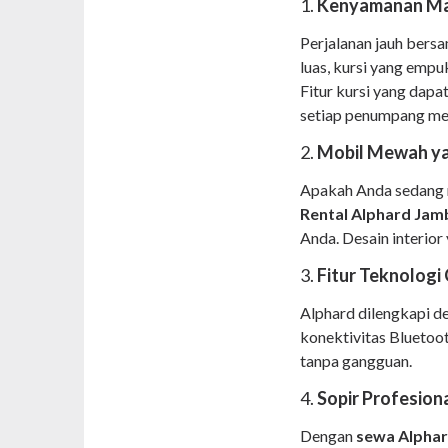
1.
Kenyamanan Mak
Perjalanan jauh ber
luas, kursi yang empu
Fitur kursi yang dapa
setiap penumpang me
2.
Mobil Mewah ya
Apakah Anda sedang me
Rental Alphard Jam
Anda. Desain interio
3.
Fitur Teknologi
Alphard dilengkapi d
konektivitas Bluetoo
tanpa gangguan.
4.
Sopir Profesion
Dengan
sewa Alphar