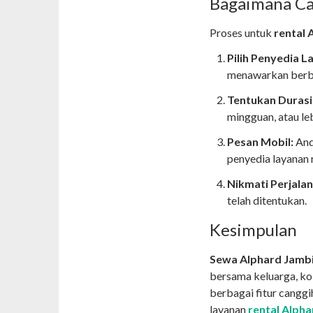
Bagaimana Ca
Proses untuk
rental 
Pilih Penyedia 
menawarkan berba
Tentukan Durasi
mingguan, atau le
Pesan Mobil:
And
penyedia layanan r
Nikmati Perjala
telah ditentukan.
Kesimpulan
Sewa Alphard Jamb
bersama keluarga, ko
berbagai fitur cangg
layanan
rental Alpha