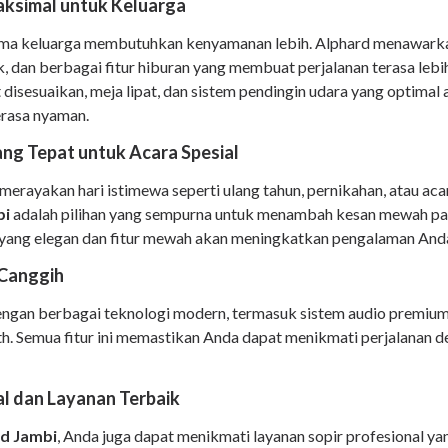
simal untuk Keluarga
sama keluarga membutuhkan kenyamanan lebih. Alphard menawarka
k, dan berbagai fitur hiburan yang membuat perjalanan terasa le
t disesuaikan, meja lipat, dan sistem pendingin udara yang optima
rasa nyaman.
ng Tepat untuk Acara Spesial
rayakan hari istimewa seperti ulang tahun, pernikahan, atau acar
bi
adalah pilihan yang sempurna untuk menambah kesan mewah p
r yang elegan dan fitur mewah akan meningkatkan pengalaman Anda
 Canggih
engan berbagai teknologi modern, termasuk sistem audio premium,
th. Semua fitur ini memastikan Anda dapat menikmati perjalanan d
al dan Layanan Terbaik
d Jambi
, Anda juga dapat menikmati layanan sopir profesional y