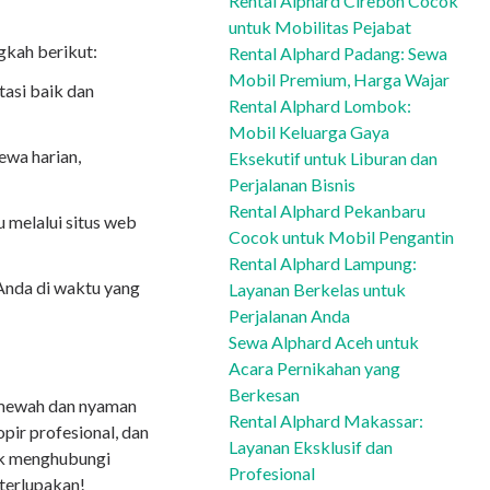
Rental Alphard Cirebon Cocok
untuk Mobilitas Pejabat
gkah berikut:
Rental Alphard Padang: Sewa
Mobil Premium, Harga Wajar
tasi baik dan
Rental Alphard Lombok:
Mobil Keluarga Gaya
ewa harian,
Eksekutif untuk Liburan dan
Perjalanan Bisnis
Rental Alphard Pekanbaru
 melalui situs web
Cocok untuk Mobil Pengantin
Rental Alphard Lampung:
Anda di waktu yang
Layanan Berkelas untuk
Perjalanan Anda
Sewa Alphard Aceh untuk
Acara Pernikahan yang
Berkesan
n mewah dan nyaman
Rental Alphard Makassar:
ir profesional, dan
Layanan Eksklusif dan
uk menghubungi
Profesional
 terlupakan!