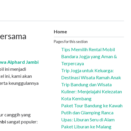
Home
Bersama
Pages for this section
Tips Memilih Rental Mobil
Bandara Jogja yang Aman &
wa Alphard Jambi
Terpercaya
l ini menjadi
Trip Jogja untuk Keluarga:
el ini, kami akan
Destinasi Wisata Ramah Anak
serta keunggulannya
Trip Bandung dan Wisata
Kuliner: Menjelajahi Kelezatan
Kota Kembang
Paket Tour Bandung ke Kawah
Putih dan Glamping Ranca
ur canggih yang
Upas: Liburan Seru di Alam
mbi
sangat populer:
Paket Liburan ke Malang