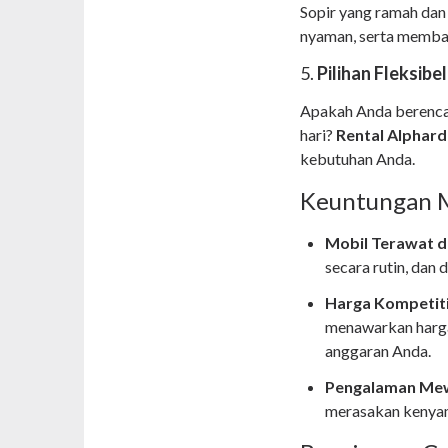
Sopir yang ramah dan
nyaman, serta memba
5.
Pilihan Fleksib
Apakah Anda berenca
hari?
Rental Alphard
kebutuhan Anda.
Keuntungan 
Mobil Terawat d
secara rutin, dan
Harga Kompetiti
menawarkan harga
anggaran Anda.
Pengalaman Mew
merasakan kenya