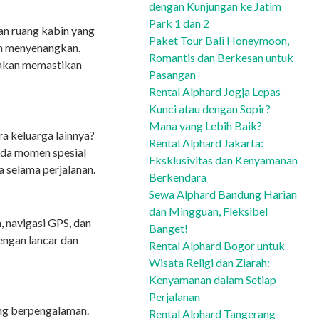
dengan Kunjungan ke Jatim
Park 1 dan 2
n ruang kabin yang
Paket Tour Bali Honeymoon,
bih menyenangkan.
Romantis dan Berkesan untuk
l akan memastikan
Pasangan
Rental Alphard Jogja Lepas
Kunci atau dengan Sopir?
Mana yang Lebih Baik?
a keluarga lainnya?
Rental Alphard Jakarta:
ada momen spesial
Eksklusivitas dan Kenyamanan
 selama perjalanan.
Berkendara
Sewa Alphard Bandung Harian
dan Mingguan, Fleksibel
 navigasi GPS, dan
Banget!
engan lancar dan
Rental Alphard Bogor untuk
Wisata Religi dan Ziarah:
Kenyamanan dalam Setiap
Perjalanan
ang berpengalaman.
Rental Alphard Tangerang