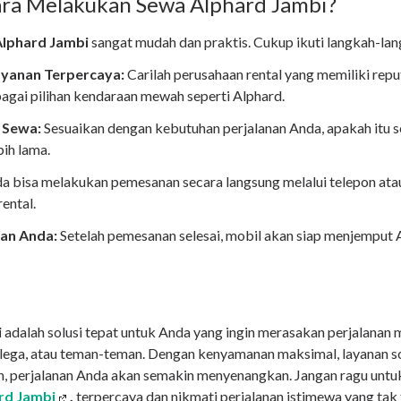
ra Melakukan Sewa Alphard Jambi?
Alphard Jambi
sangat mudah dan praktis. Cukup ikuti langkah-lan
Layanan Terpercaya:
Carilah perusahaan rental yang memiliki repu
gai pilihan kendaraan mewah seperti Alphard.
 Sewa:
Sesuaikan dengan kebutuhan perjalanan Anda, apakah itu s
bih lama.
a bisa melakukan pemesanan secara langsung melalui telepon atau
ental.
nan Anda:
Setelah pemesanan selesai, mobil akan siap menjemput 
i
adalah solusi tepat untuk Anda yang ingin merasakan perjalana
lega, atau teman-teman. Dengan kenyamanan maksimal, layanan sop
ih, perjalanan Anda akan semakin menyenangkan. Jangan ragu unt
rd Jambi
.
terpercaya dan nikmati perjalanan istimewa yang tak