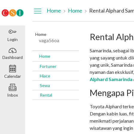
Dashboard
Home
Home
Rental Alphard Sam
Home
Rental Alph
Login
vaga56oa
Samarinda, sebagai i
Home
Dashboard
yang sayang untuk di
yang unik, Samarinda
Fortuner
nyaman dan eksklusif
Hiace
Calendar
Alphard Samarinda
Sewa
Mengapa Pil
Inbox
Rental
Toyota Alphard terk
Dengan kabin luas, fi
menikmati perjalanan
wisatawan yang ingin 