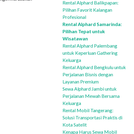
Rental Alphard Balikpapan:
Pilihan Favorit Kalangan
Profesional
Rental Alphard Samarinda:
Pilihan Tepat untuk
Wisatawan
Rental Alphard Palembang
untuk Keperluan Gathering
Keluarga
Rental Alphard Bengkulu untuk
Perjalanan Bisnis dengan
Layanan Premium
Sewa Alphard Jambi untuk
Perjalanan Mewah Bersama
Keluarga
Rental Mobil Tangerang:
Solusi Transportasi Praktis di
Kota Satelit
Kenapa Harus Sewa Mobil