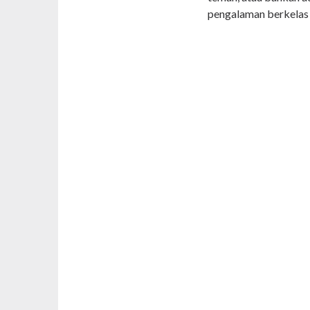
pengalaman berkelas 