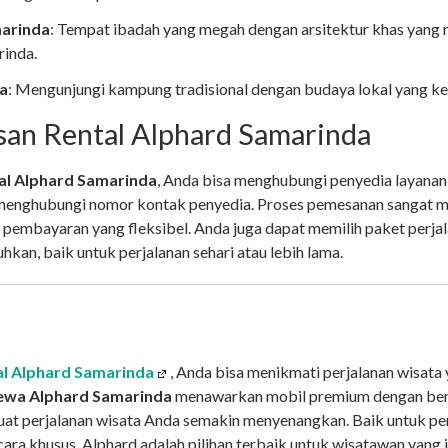
marinda
: Tempat ibadah yang megah dengan arsitektur khas yang m
rinda.
a
: Mengunjungi kampung tradisional dengan budaya lokal yang ke
an Rental Alphard Samarinda
al Alphard Samarinda
, Anda bisa menghubungi penyedia layanan
 menghubungi nomor kontak penyedia. Proses pemesanan sangat m
 pembayaran yang fleksibel. Anda juga dapat memilih paket perja
hkan, baik untuk perjalanan sehari atau lebih lama.
al Alphard Samarinda
, Anda bisa menikmati perjalanan wisata
ewa Alphard Samarinda
menawarkan mobil premium dengan berb
t perjalanan wisata Anda semakin menyenangkan. Baik untuk per
ara khusus, Alphard adalah pilihan terbaik untuk wisatawan yang