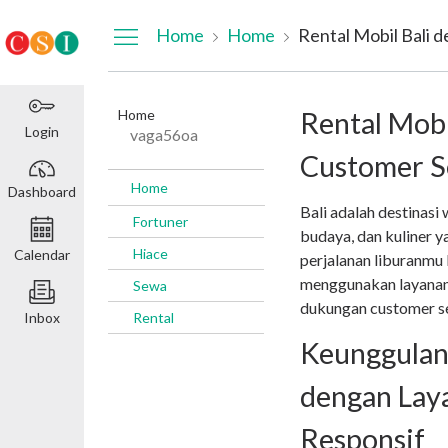
Dashboard
Home
Home
Home
Rental Mobi
Login
vaga56oa
Customer S
Home
Dashboard
Bali adalah destinas
Fortuner
budaya, dan kuliner y
Hiace
Calendar
perjalanan liburanmu 
menggunakan layana
Sewa
dukungan customer ser
Inbox
Rental
Keunggulan 
dengan Lay
Responsif