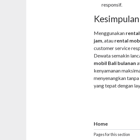
responsif.
Kesimpulan
Menggunakan
rental
jam
, atau
rental mobi
customer service res
Dewata semakin lanc
mobil Bali bulanan
a
kenyamanan maksimal. 
menyenangkan tanpa r
yang tepat dengan la
Home
Pages for this section