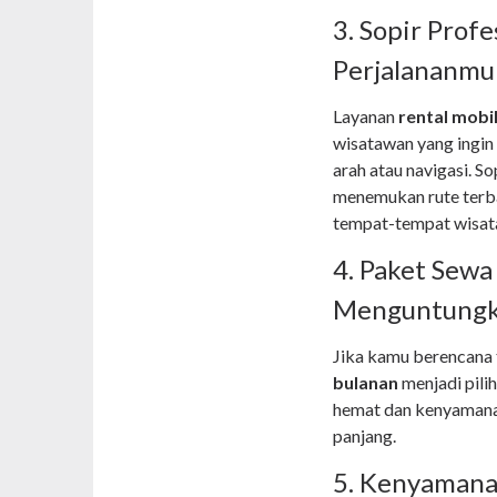
3. Sopir Prof
Perjalananmu
Layanan
rental mobil
wisatawan yang ingin
arah atau navigasi.
menemukan rute terba
tempat-tempat wisat
4. Paket Sewa
Menguntung
Jika kamu berencana t
bulanan
menjadi pili
hemat dan kenyamana
panjang.
5. Kenyamana