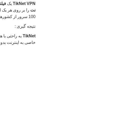
TikNet VPN
یک
فیل
نت
100 سرور از کشورهای مختلف می توانید با خیل راخت وصل شوید .
نتیجه گیری :
TikNet
به راحتی با ه
خاصی به اینترنت بدون