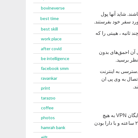
bovineverse
شند. شاید آنها پول
best time
ورد سفر خود بفرستند.
best skill
ثانیه ، هیبتی را که
work place
after covid
ی آن احمق‌های بدون
be intelligence
facebook smm
دسترسی به اینترنت
ravankar
، زیرا با اتصال به وی پی ان
د.
print
tarazoo
coffee
هنگامی که در دنیای بزرگ و وحشی و پر سیاست و پر از کنترل بیرون هستید، یک سرویس رایگان VPN به هیچ
photos
عنوان پشتیبان و اطمینان مورد نیاز را به شما نخواهد داد. اما وی پی ان تیک نت با پشتیبانی ۲۴ ساعته و با دارا بودن
hamrah bank
gift