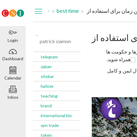
Dashboard
-
best time
-
Login
patrick siamon
رها و حکومت ها
telegram
Dashboard
Links
همراه شوید.
to
zaban
ل ایمن و کامل
an
sitekar
Calendar
external
hafeze
site.
teaching
Inbox
brand
international bio
vpn trade
token