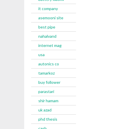
it company
asemooni site
best pipe
nahalvand
internet mag
usa
autonics co
tamarkoz
buy follower
parastari
shir hamam
uk azad
phd thesis
cash