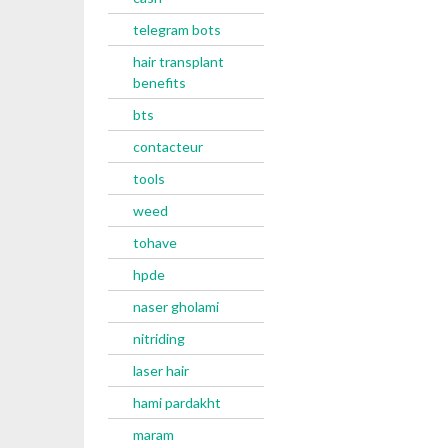
telegram bots
hair transplant
benefits
bts
contacteur
tools
weed
tohave
hpde
naser gholami
nitriding
laser hair
hami pardakht
maram