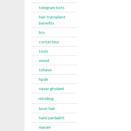
telegram bots
hair transplant
benefits
bts
contacteur
tools
weed
tohave
hpde
naser gholami
nitriding
laser hair
hami pardakht
maram