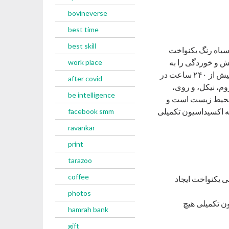
bovineverse
best time
best skill
سیاه ‌رنگ یکنواخت
یش و خوردگی را به
work place
‌طور قابل‌ توجهی بهبود می‌بخشد. بر اساس آزمایش‌ها، لایه‌های اکسیداسیون تکمیلی می‌توانند بیش از ۲۴۰ ساعت در
after covid
ری کروم، نیکل، و روی،
be intelligence
ا محیط زیست است و
حه اکسیداسیون تکمیلی
facebook smm
ravankar
print
tarazoo
coffee
ی یکنواخت ایجاد
photos
ن تکمیلی هیچ
hamrah bank
gift