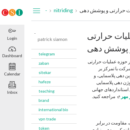
Dashboard
یات حرارتی و پوشش‌ دهی
nitriding
-
لیات حرارتی
-
Login
patrick siamon
 پوشش‌ دهی
telegram
Dashboard
سال تجربه علمی و صنعتی در حوزه عملیات حرارتی
zaban
رکت با تمرکز بر
sitekar
Calendar
ن ‌دهی پلاسمایی، و
hafeze
وژن ‌دهی پلاسمایی
 استانداردهای جهانی
teaching
Inbox
 مهر
مراجعه کنید.
brand
international bio
vpn trade
، مقاومت در برابر
token
د کربن ‌دهی، نیازی