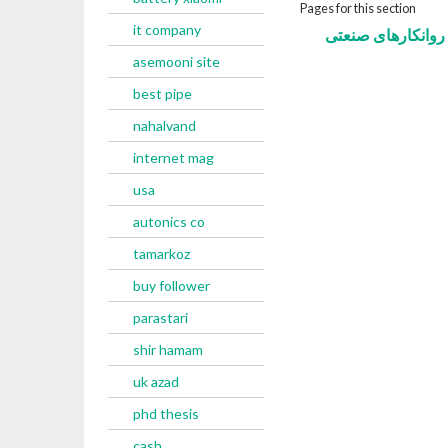
Pages for this section
it company
د روانکارهای صنعتی
asemooni site
best pipe
nahalvand
internet mag
usa
autonics co
tamarkoz
buy follower
parastari
shir hamam
uk azad
phd thesis
cash