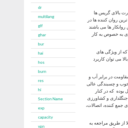
dr
ت بالای گریس ها
multilang
ترین روان کننده ها در
glf
روانکار ها می باشند
ری به خصوص به کار
ghar
bur
ه که از ویژگی های
hai
لا می توان کاربرد
hos
burn
قاومت در برابر آب و
res
وب و چسبندگی عالی
hi
بوده که در کنار
 جنگلداری و کشاورزی
Section Name
 جمع کننده، اتصالات،
exp
capacity
ا از طریق مراجعه به
vpn