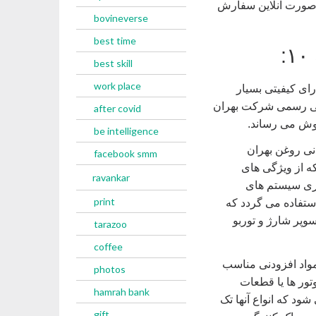
به صورت آنلاین سفارش
bovineverse
best time
best skill
work place
ای کیفیتی بسیار
دگی رسمی شرکت بهران
after covid
روش می رساند.
be intelligence
نی روغن بهران
facebook smm
ه از ویژگی های
ravankar
اری سیستم های
print
ستفاده می گردد که
سوپر شارژ و توربو
tarazoo
coffee
واد افزودنی مناسب
photos
تور ها یا قطعات
hamrah bank
د که انواع آنها تک
gift