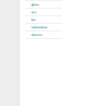
glass
acc
lav
telmember
electro