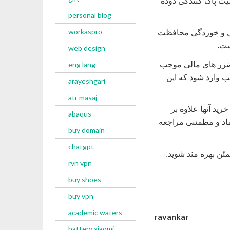
یت پاک کنندگی دوده
personal blog
workaspro
گی و خوردگی محافظت
ست.
web design
ضرر های مالی موجب
eng lang
ب وارد شود که این
arayeshgari
atr masaj
رید آنها علاوه بر
abaqus
د و‌ مطمئنی مراجعه
buy domain
chatgpt
ئن بهره مند شوید.
rvn vpn
buy shoes
buy vpn
academic waters
ravankar
battery xiaomi