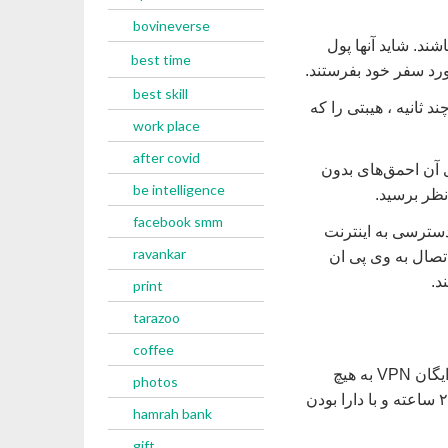
bovineverse
شند. شاید آنها پول
best time
ورد سفر خود بفرستند.
best skill
ثانیه ، هیبتی را که
work place
after covid
ی آن احمق‌های بدون
be intelligence
facebook smm
دسترسی به اینترنت
ravankar
، زیرا با اتصال به وی پی ان
د.
print
tarazoo
coffee
هنگامی که در دنیای بزرگ و وحشی و پر سیاست و پر از کنترل بیرون هستید، یک سرویس رایگان VPN به هیچ
photos
عنوان پشتیبان و اطمینان مورد نیاز را به شما نخواهد داد. اما وی پی ان تیک نت با پشتیبانی ۲۴ ساعته و با دارا بودن
hamrah bank
gift