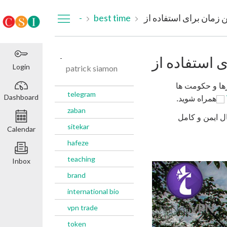
Dashboard
-
best time
-
Login
patrick siamon
رها و حکومت ها
telegram
Dashboard
Links
همراه شوید.
to
zaban
ل ایمن و کامل
an
sitekar
Calendar
external
hafeze
site.
teaching
Inbox
brand
international bio
vpn trade
token