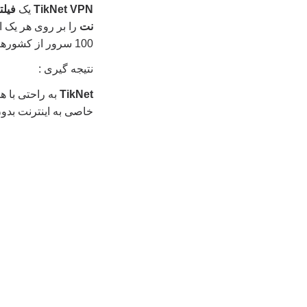
TikNet VPN
یک
فیل
نت
100 سرور از کشورهای مختلف می توانید با خیل راخت وصل شوید .
نتیجه گیری :
TikNet
به راحتی با ه
خاصی به اینترنت بدون