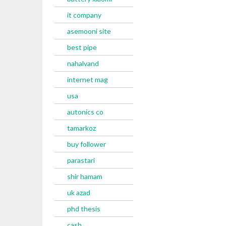
it company
asemooni site
best pipe
nahalvand
internet mag
usa
autonics co
tamarkoz
buy follower
parastari
shir hamam
uk azad
phd thesis
cash