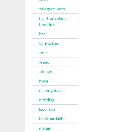
telegram bots
hair transplant
benefits
bts
contacteur
tools
weed
tohave
hpde
naser gholami
nitriding
laser hair
hami pardakht
maram